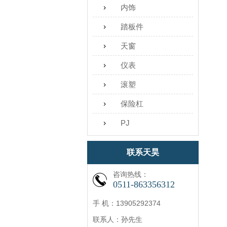
内饰
踏板件
天窗
仪表
滚塑
保险杠
PJ
联系天昊
咨询热线：
0511-863356312
手 机：13905292374
联系人：孙先生