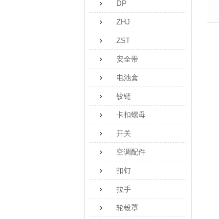
DP
ZHJ
ZST
安全带
电池盒
铰链
卡扣螺母
开关
空调配件
扣钉
拉手
轮毂罩