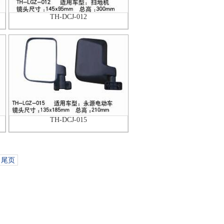
TH-DCJ-012
TH-DCJ-015
尾页