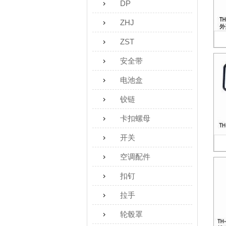
DP
ZHJ
ZST
安全带
电池盒
铰链
卡扣螺母
开关
空调配件
扣钉
拉手
轮毂罩