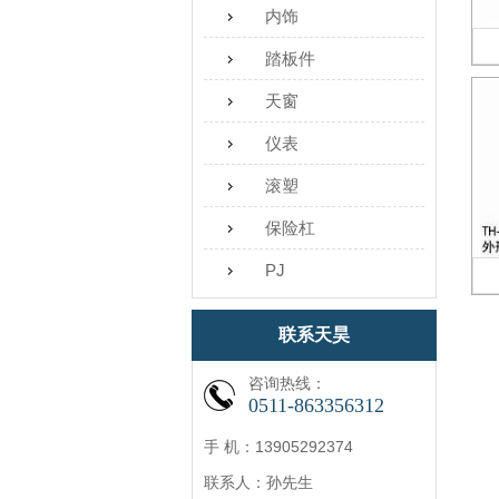
内饰
踏板件
天窗
仪表
滚塑
保险杠
PJ
联系天昊
咨询热线：
0511-863356312
手 机：13905292374
联系人：孙先生