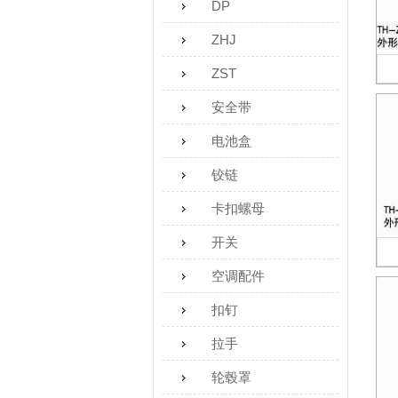
DP
ZHJ
ZST
安全带
电池盒
铰链
卡扣螺母
开关
空调配件
扣钉
拉手
轮毂罩