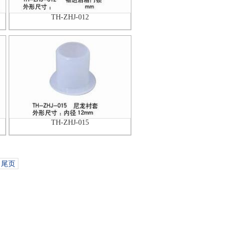
TH-ZHJ-012
TH-ZHJ-015
尾页