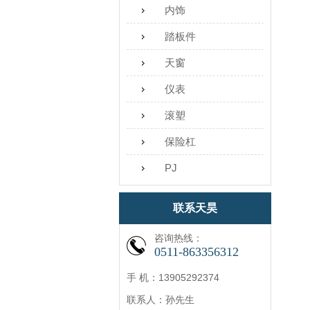
内饰
踏板件
天窗
仪表
滚塑
保险杠
PJ
联系天昊
咨询热线：
0511-863356312
手 机：13905292374
联系人：孙先生