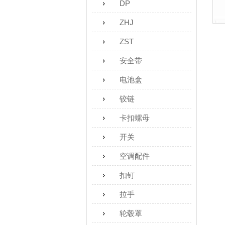
DP
ZHJ
ZST
安全带
电池盒
铰链
卡扣螺母
开关
空调配件
扣钉
拉手
轮毂罩